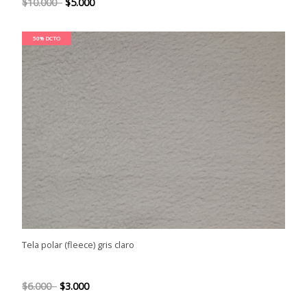
$10.000
$5.000
50% DCTO
Tela polar (fleece) gris claro
$6.000
$3.000