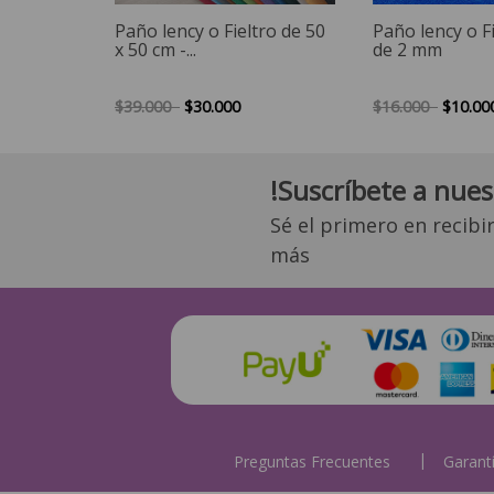
Paño lency o Fieltro de 50
Paño lency o Fi
x 50 cm -...
de 2 mm
$39.000
$30.000
$16.000
$10.00
!Suscríbete a nues
Sé el primero en recibi
más
Preguntas Frecuentes
Garant