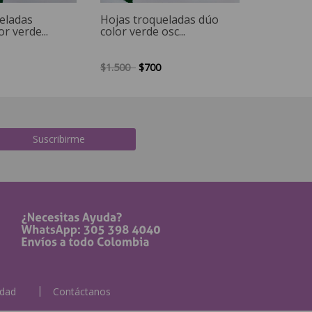
eladas
Hojas troqueladas dúo
r verde...
color verde osc...
$1.500
$700
Suscribirme
idad
Contáctanos