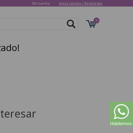
Mi cuenta
Inicia sesión
/
Regístrate
0
zado!
teresar