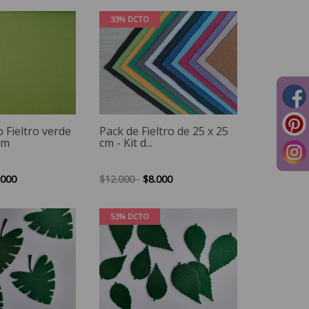
33% DCTO
 Fieltro verde
Pack de Fieltro de 25 x 25
mm
cm - Kit d...
.000
$12.000
$8.000
53% DCTO