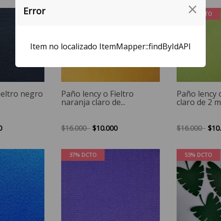
×
Error
37% DCTO
37% DCTO
Item no localizado ItemMapper::findByIdAPI
ieltro negro
Paño lency o Fieltro
Paño lency o
naranja claro de...
claro de 2 
0
$16.000
$10.000
$16.000
$10
37% DCTO
53% DCTO