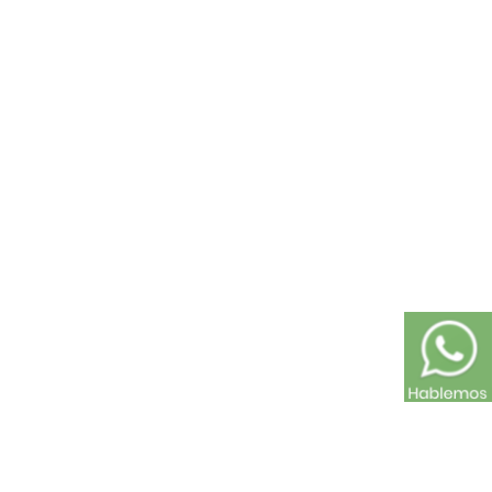
Paño lency americano arándano rojo 90...
$8.500
$6.000
41% DCTO