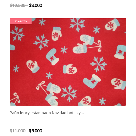
$12.500
$8.000
55% DCTO
Paño lency estampado Navidad botas y ...
$11.000
$5.000