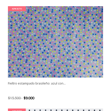
42% DCTO
Fieltro estampado brasileño: azul con...
$15.500
$9.000
42% DCTO